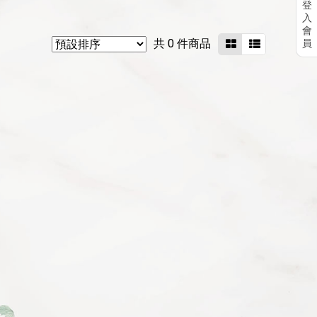
登
入
會
共 0 件商品
員